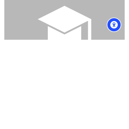
Marketing căn bản
0
thg 4 2023
Copyright (c) New Learning Theme 2017 -
2026
. All rights
reserved.