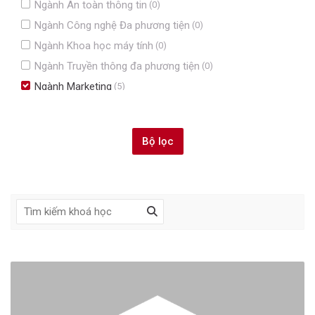
Ngành An toàn thông tin
(0)
Ngành Công nghệ Đa phương tiện
(0)
Ngành Khoa học máy tính
(0)
Ngành Truyền thông đa phương tiện
(0)
Ngành Marketing
(5)
Ngành Quản trị kinh doanh
(1)
Ngành Kế toán
(1)
Ngành Thương mại điện tử
(0)
Ngành Công nghệ tài chính
(0)
Ngành Báo chí
(0)
Bỏ qua Điều hướng
Điều hướng
Trang chủ
Các khoá học của tôi
Các khoá học của tôi
Khoá học