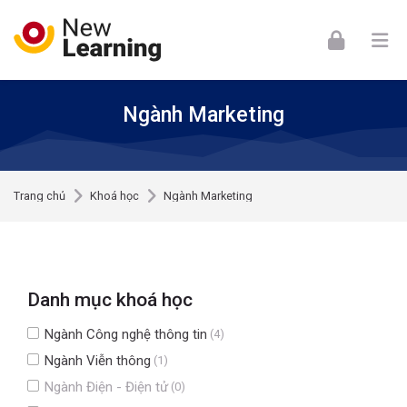
Skip to navigation
Skip to login form
Skip to footer
Chuyển tới nội dung chính
Ngành Marketing
Trang chủ
Khoá học
Ngành Marketing
Danh mục khoá học
Ngành Công nghệ thông tin
(4)
Ngành Viễn thông
(1)
Ngành Điện - Điện tử
(0)