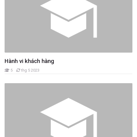
Ngành Công nghệ thông tin
Ngành Viễn thông
Ngành Điện - Điện tử
Ngành An toàn thông tin
Ngành Công nghệ Đa phương tiện
Ngành Khoa học máy tính
Ngành Truyền thông đa phương tiện
Hành vi khách hàng
Ngành Marketing
KTL
5
thg 5 2023
Triết
MAR1304
SKD1101
MAR1333
BAS1122
MAR1322
MAR1424
Ngành Quản trị kinh doanh