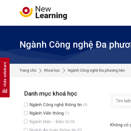
Skip to navigation
Skip to search form
Skip to login form
Skip to footer
Chuyển tới nội dung chính
Ngành Công nghệ Đa phươn
Hide sidebars
Trang chủ
Khoá học
Ngành Công nghệ Đa phương tiện
Danh mục khoá học
Ngành Công nghệ thông tin
(4)
Ngành Viễn thông
(1)
Ngành Điện - Điện tử
(0)
Không có g
Ngành An toàn thông tin
(0)