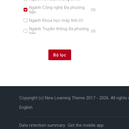
Ngành Công nghệ Đa phương
(0)
tiện
Ngành Khoa học máy tính
(0)
Ngành Truyền thông đa phương
(0)
tiện
Ngành Marketing
(5)
Ngành Quản trị kinh doanh
(1)
Ngành Kế toán
(1)
Ngành Thương mại điện tử
(0)
Ngành Công nghệ tài chính
(0)
Bỏ qua Điều hướng
Điều hướng
Ngành Báo chí
(0)
Copyright (c) New Learning Theme 2017 -
2026
. All rights
Trang chủ
Các khoá học của tôi
English
Các khoá học của tôi
Khoá học
Data retention summary
Get the mobile app
Ngành Công nghệ thông tin