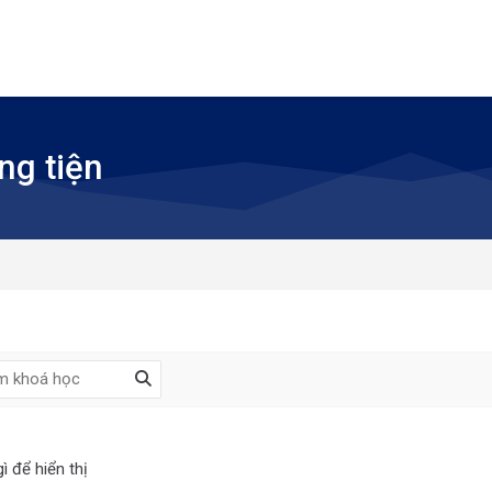
g tiện
ì để hiển thị