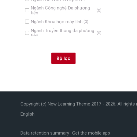
Ngành Công nghệ Đa phương
(0)
tiện
Ngành Khoa học máy tính
(0)
Ngành Truyền thông đa phương
(0)
tiện
Ngành Marketing
(5)
Ngành Quản trị kinh doanh
(1)
Ngành Kế toán
(1)
Ngành Thương mại điện tử
(0)
Ngành Công nghệ tài chính
(0)
Bỏ qua Điều hướng
Điều hướng
Ngành Báo chí
(0)
Copyright (c) New Learning Theme 2017 -
2026
. All rights
Trang chủ
Các khoá học của tôi
English
Các khoá học của tôi
Khoá học
Data retention summary
Get the mobile app
Ngành Công nghệ thông tin