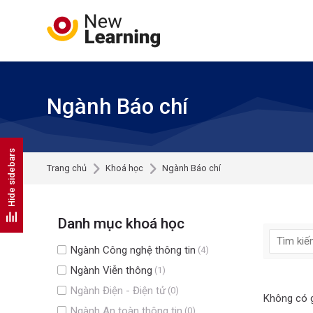
Skip to navigation
Skip to search form
Skip to login form
Skip to footer
Chuyển tới nội dung chính
Ngành Báo chí
Hide sidebars
Trang chủ
Khoá học
Ngành Báo chí
Danh mục khoá học
Ngành Công nghệ thông tin
(4)
Ngành Viễn thông
(1)
Ngành Điện - Điện tử
(0)
Không có g
Ngành An toàn thông tin
(0)